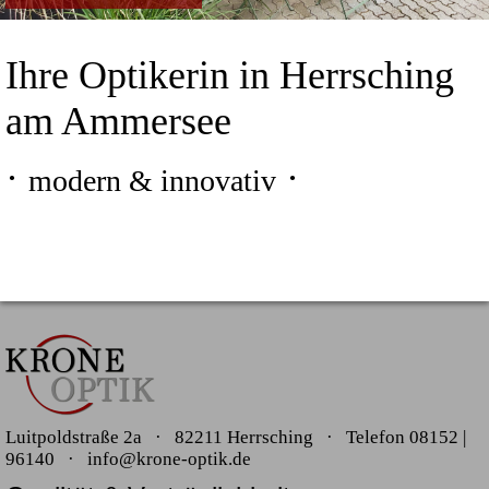
Ihre Optikerin in Herrsching
am Ammersee
·
·
modern & innovativ
Luitpoldstraße 2a · 82211 Herrsching ·
Telefon
08152 |
96140 ·
i
nfo@krone-optik.de