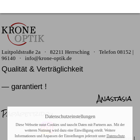
Luitpoldstraße 2a · 82211 Herrsching ·
Telefon
08152 |
96140 ·
i
nfo@krone-optik.de
Qualität & Verträglichkeit
— garantiert !
Anastasia
Papapetridou
Datenschutzeinstellungen
Diese Webseite nutzt Cookies und tauscht Daten mit Partnern aus. Mit der
weiteren Nutzung wird dazu eine Einwilligung erteilt. Weitere
Informationen und Anpassen der Einstellungen jederzeit unter
Datenschutz
.
Geschäftsinhaberin
|